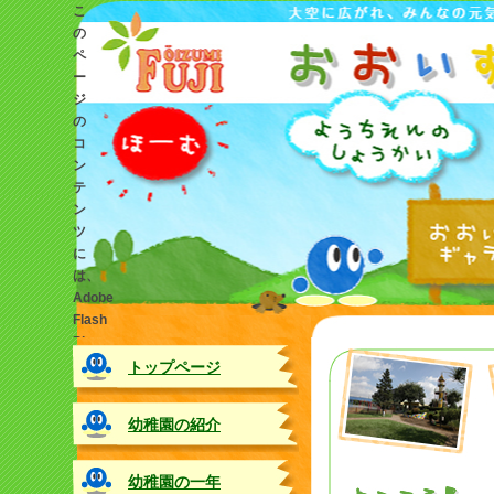
こ
の
ペ
ー
ジ
の
コ
ン
テ
ン
ツ
に
は、
Adobe
Flash
Player
の
トップページ
最
新
幼稚園の紹介
バ
ー
ジ
幼稚園の一年