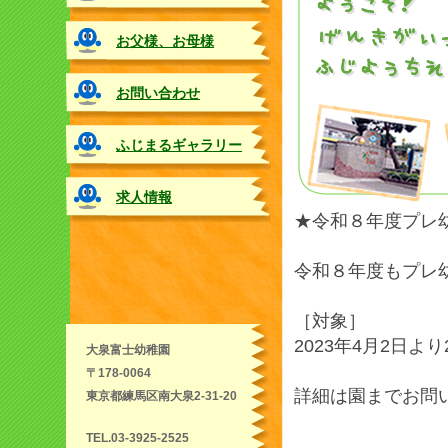
ョ
ン
お父様、お母様
が
必
要
お問い合わせ
で
す。
ふじまるギャラリー
求人情報
★令和８年度プレ
令和８年度もプレ
［対象］
2023年4月2日より
大泉富士幼稚園
〒178-0064
詳細は園までお問
東京都練馬区南大泉2-31-20
TEL.03-3925-2525